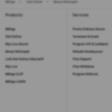
88Giga
>
Slot Online
>
Bonus Melimpah
Footer Navigation
Products
Services
88Giga
Promo & Bonus Harian
Slot Online
Turnamen & Event
Rtp Live Akurat
Program VIP & Cashback
Bonus Melimpah
Metode Pembayaran
Link Slot Online Alternatif
Fitur Deposit
Rtp Live
Fitur Withdraw
88Giga SLOT
Program Referral
88Giga LOGIN