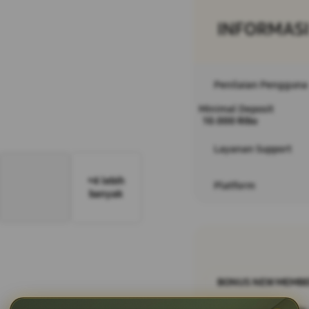
INFORMASI 
Penilaian Pengguna
Minimal Deposit
10.000 Ribu
Layanan Support
+4 lebih
Platform
banyak
BONUS NEW MEMBE