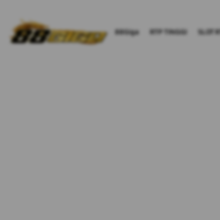
Skip
to
content
88Giga
RTP TINGGI
SLOT 