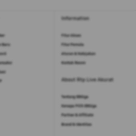
Information
ber
Fitur Akses
n Baru
Fitur Pemula
ord
Aturan & Kebijakan
ansaksi
Kontak Resmi
kasi
About Rtp Live Akurat
P
Tentang 88Giga
Kenapa Pilih 88Giga
Partner & Affiliate
Brand & Identitas