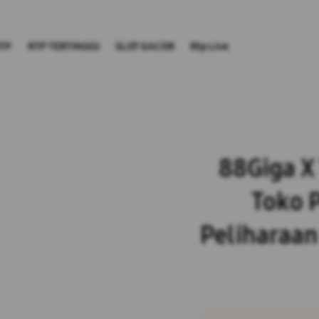
RTP
RTP TERTINGGI
SLOT GACOR
Rtp Live
88Giga X
Toko 
Peliharaan